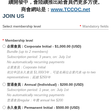
續開發中，會陸續推出給會員們更多方便。
商會網站是：
www.TCCOC.net
JOIN US
Select membership level
*
Mandatory fields
*
Membership level
企業會員：Corporate Initial
- $1,000.00 (USD)
Bundle (up to 2 members)
Subscription period: 3 years, on: July 1st
No automatically recurring payments
企業會員：Corporate Initial
初次申請永久會員 $1,000/3年，可提名兩位企業代表 up to two
representatives；延續 $250/年
普通會員：Annual (Individual)
- $200.00 (USD)
Subscription period: 1 year, on: July 1st
No automatically recurring payments
普通會員regular：年費 annual fee $200
永久會員：Permanent Initial
- $500.00 (USD)